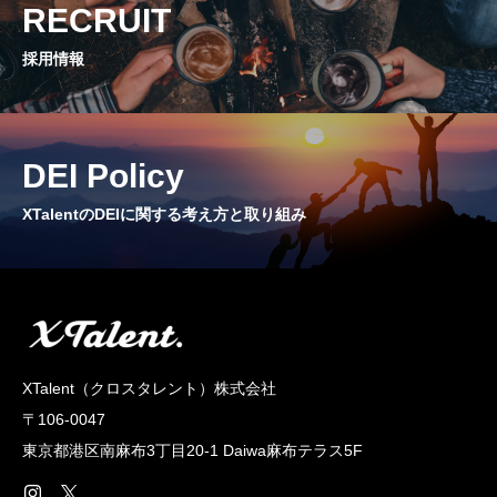
RECRUIT
CROSS TALK
インタビュー / 座談会
採用情報
RECRUIT
採用情報
DEI Policy
NEWS
XTalentのDEIに関する考え方と取り組み
お知らせ
COMPANY
会社概要
XTalent（クロスタレント）株式会社
〒106-0047
東京都港区南麻布3丁目20‐1 Daiwa麻布テラス5F