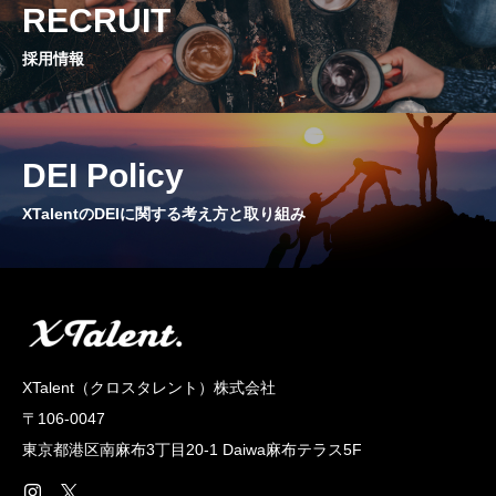
RECRUIT
CROSS TALK
インタビュー / 座談会
採用情報
RECRUIT
採用情報
DEI Policy
NEWS
XTalentのDEIに関する考え方と取り組み
お知らせ
COMPANY
会社概要
XTalent（クロスタレント）株式会社
〒106-0047
東京都港区南麻布3丁目20‐1 Daiwa麻布テラス5F