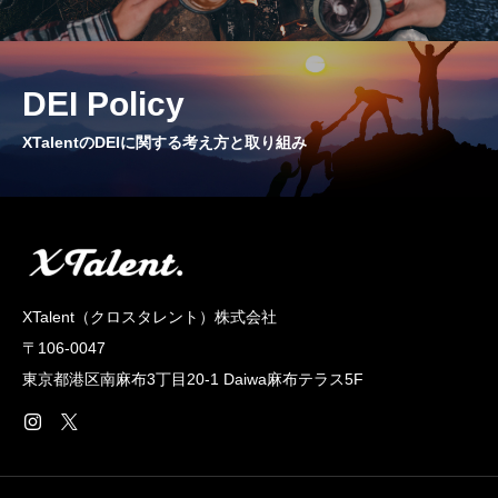
CROSS TALK
インタビュー / 座談会
DEI Policy
RECRUIT
XTalentのDEIに関する考え方と取り組み
採用情報
NEWS
お知らせ
COMPANY
XTalent（クロスタレント）株式会社
会社概要
〒106-0047
東京都港区南麻布3丁目20‐1 Daiwa麻布テラス5F