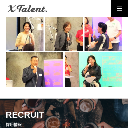
採用情報
お問い合わせ
MESSAGE
代表メッセージ
PRESIDENT
代表紹介
Service
サービス紹介
MEMBERS
RECRUIT
社員一覧
採用情報