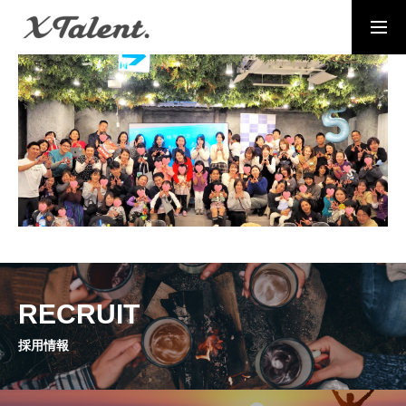
採用情報
お問い合わせ
MESSAGE
代表メッセージ
PRESIDENT
代表紹介
Service
サービス紹介
RECRUIT
採用情報
MEMBERS
社員一覧