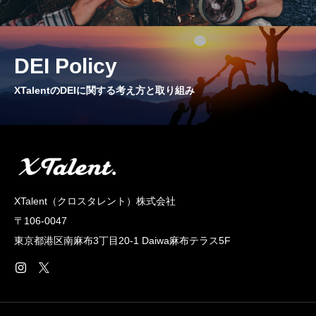
CROSS TALK
インタビュー / 座談会
DEI Policy
RECRUIT
XTalentのDEIに関する考え方と取り組み
採用情報
NEWS
お知らせ
COMPANY
XTalent（クロスタレント）株式会社
会社概要
〒106-0047
東京都港区南麻布3丁目20‐1 Daiwa麻布テラス5F