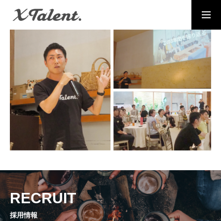
採用情報
お問い合わせ
MESSAGE
代表メッセージ
PRESIDENT
代表紹介
Service
サービス紹介
MEMBERS
RECRUIT
社員一覧
採用情報