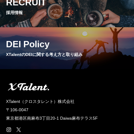
RECRUIT
CROSS TALK
採用情報
インタビュー / 座談会
RECRUIT
採用情報
DEI Policy
NEWS
XTalentのDEIに関する考え方と取り組み
お知らせ
COMPANY
会社概要
XTalent（クロスタレント）株式会社
〒106-0047
東京都港区南麻布3丁目20‐1 Daiwa麻布テラス5F