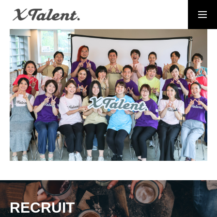
採用情報
お問い合わせ
MESSAGE
代表メッセージ
PRESIDENT
代表紹介
Service
サービス紹介
MEMBERS
社員一覧
RECRUIT