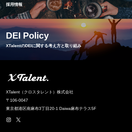
採用情報
CROSS TALK
インタビュー / 座談会
RECRUIT
DEI Policy
採用情報
XTalentのDEIに関する考え方と取り組み
NEWS
お知らせ
COMPANY
会社概要
XTalent（クロスタレント）株式会社
〒106-0047
東京都港区南麻布3丁目20‐1 Daiwa麻布テラス5F