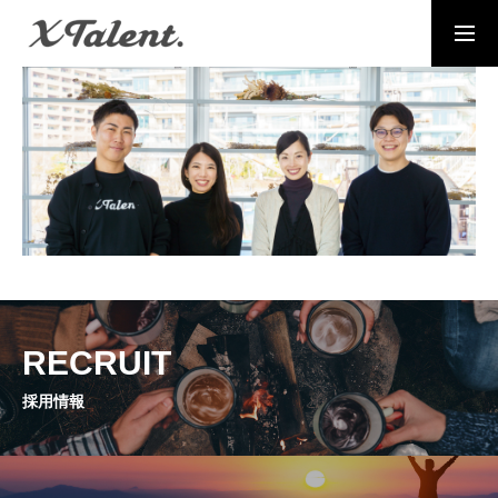
採用情報
お問い合わせ
MESSAGE
代表メッセージ
PRESIDENT
代表紹介
Service
RECRUIT
サービス紹介
採用情報
MEMBERS
社員一覧