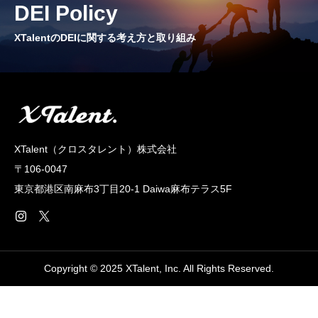
DEI Policy
CROSS TALK
インタビュー / 座談会
XTalentのDEIに関する考え方と取り組み
RECRUIT
採用情報
NEWS
XTalent（クロスタレント）株式会社
お知らせ
〒106-0047
COMPANY
東京都港区南麻布3丁目20‐1 Daiwa麻布テラス5F
会社概要
Copyright © 2025 XTalent, Inc. All Rights Reserved.