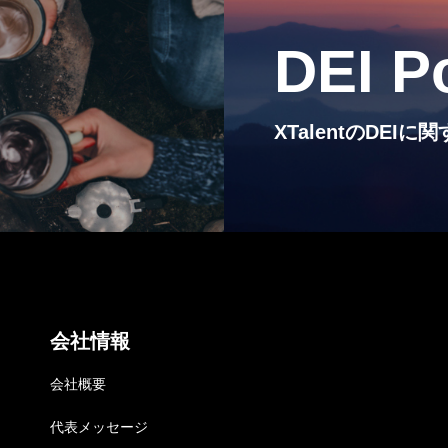
サービス紹介
DEI P
MEMBERS
社員一覧
XTalentのDE
CROSS TALK
インタビュー / 座談会
RECRUIT
採用情報
会社情報
NEWS
会社概要
お知らせ
代表メッセージ