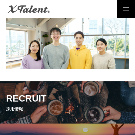
採用情報
お問い合わせ
MESSAGE
代表メッセージ
PRESIDENT
代表紹介
Service
RECRUIT
サービス紹介
採用情報
MEMBERS
社員一覧