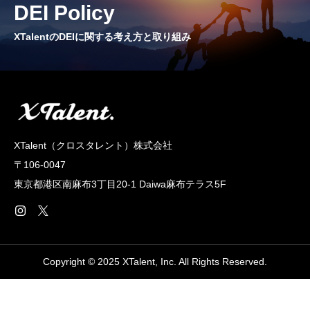
DEI Policy
CROSS TALK
インタビュー / 座談会
XTalentのDEIに関する考え方と取り組み
RECRUIT
採用情報
NEWS
XTalent（クロスタレント）株式会社
お知らせ
〒106-0047
COMPANY
東京都港区南麻布3丁目20‐1 Daiwa麻布テラス5F
会社概要
Copyright © 2025 XTalent, Inc. All Rights Reserved.