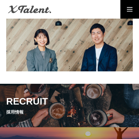
採用情報
お問い合わせ
MESSAGE
代表メッセージ
PRESIDENT
代表紹介
Service
RECRUIT
サービス紹介
採用情報
MEMBERS
社員一覧