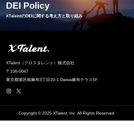
DEI Policy
CROSS TALK
インタビュー / 座談会
XTalentのDEIに関する考え方と取り組み
RECRUIT
採用情報
NEWS
XTalent（クロスタレント）株式会社
お知らせ
〒106-0047
COMPANY
東京都港区南麻布3丁目20‐1 Daiwa麻布テラス5F
会社概要
Copyright © 2025 XTalent, Inc. All Rights Reserved.