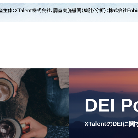
PRESIDENT
代表紹介
Service
サービス紹介
MEMBERS
社員一覧
CROSS TALK
DEI P
インタビュー / 座談会
XTalentのDE
RECRUIT