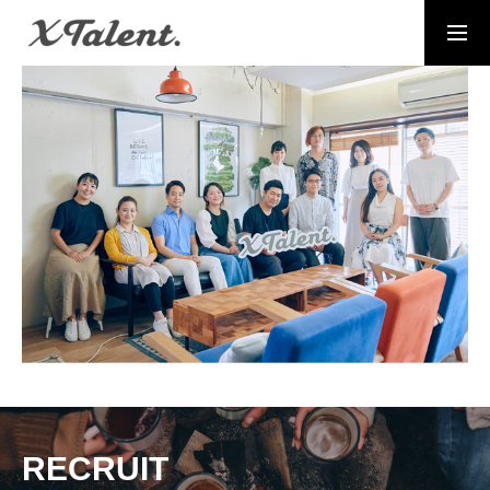
採用情報
お問い合わせ
MESSAGE
代表メッセージ
PRESIDENT
代表紹介
Service
サービス紹介
MEMBERS
社員一覧
RECRUIT