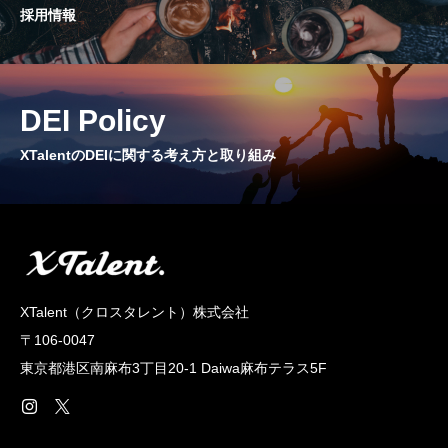
採用情報
CROSS TALK
インタビュー / 座談会
RECRUIT
DEI Policy
採用情報
XTalentのDEIに関する考え方と取り組み
NEWS
お知らせ
COMPANY
会社概要
XTalent（クロスタレント）株式会社
〒106-0047
東京都港区南麻布3丁目20‐1 Daiwa麻布テラス5F