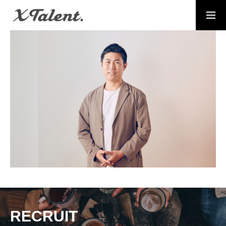
採用情報
お問い合わせ
MESSAGE
代表メッセージ
PRESIDENT
代表紹介
Service
サービス紹介
MEMBERS
社員一覧
RECRUIT