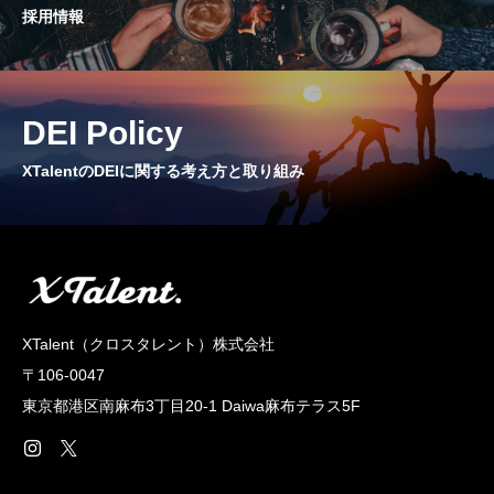
採用情報
CROSS TALK
インタビュー / 座談会
RECRUIT
DEI Policy
採用情報
XTalentのDEIに関する考え方と取り組み
NEWS
お知らせ
COMPANY
会社概要
XTalent（クロスタレント）株式会社
〒106-0047
東京都港区南麻布3丁目20‐1 Daiwa麻布テラス5F