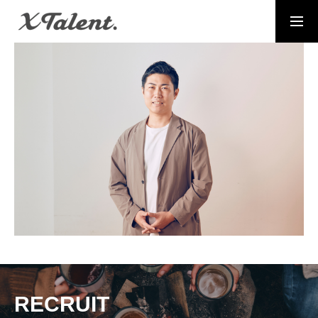
採用情報
お問い合わせ
MESSAGE
代表メッセージ
PRESIDENT
代表紹介
Service
サービス紹介
MEMBERS
社員一覧
RECRUIT