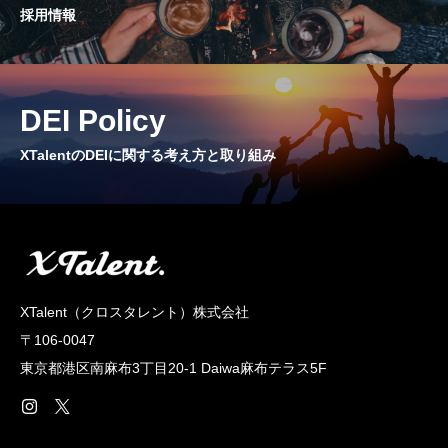
採用情報
CROSS TALK
インタビュー / 座談会
RECRUIT
DEI Policy
採用情報
XTalentのDEIに関する考え方と取り組み
NEWS
お知らせ
COMPANY
会社概要
XTalent（クロスタレント）株式会社
〒106-0047
東京都港区南麻布3丁目20‐1 Daiwa麻布テラス5F