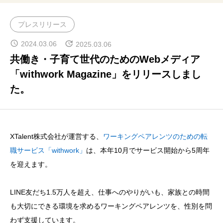
CROSS TALK
プレスリリース
インタビュー / 座談会
2024.03.06
2025.03.06
RECRUIT
共働き・子育て世代のためのWebメディア
採用情報
「withwork Magazine」をリリースしまし
た。
NEWS
お知らせ
COMPANY
XTalent株式会社が運営する、
ワーキングペアレンツのための転
会社概要
職サービス「withwork」
は、本年10月でサービス開始から5周年
を迎えます。
LINE友だち1.5万人を超え、仕事へのやりがいも、家族との時間
も大切にできる環境を求めるワーキングペアレンツを、性別を問
わず支援しています。