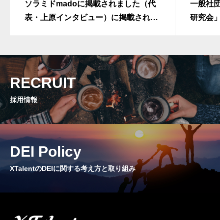
ソラミドmadoに掲載されました（代
一般社
表・上原インタビュー）に掲載されま
研究会
した（代表・上原インタビュー）
ューが
RECRUIT
採用情報
DEI Policy
XTalentのDEIに関する考え方と取り組み