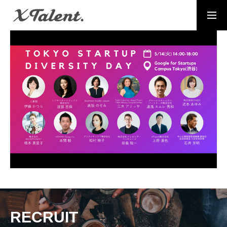
採用情報
お問い合わせ
MESSAGE
代表メッセージ
PRESIDENT
代表紹介
Service
サービス紹介
MEMBERS
社員一覧
RECRUIT