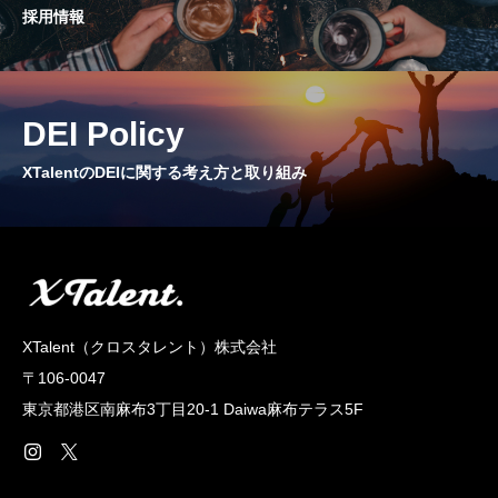
採用情報
CROSS TALK
インタビュー / 座談会
RECRUIT
DEI Policy
採用情報
XTalentのDEIに関する考え方と取り組み
NEWS
お知らせ
COMPANY
会社概要
XTalent（クロスタレント）株式会社
〒106-0047
東京都港区南麻布3丁目20‐1 Daiwa麻布テラス5F