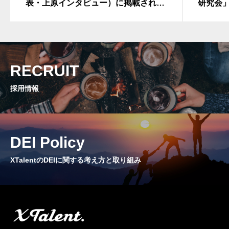
表・上原インタビュー）に掲載されま
研究会
した（代表・上原インタビュー）
ューが
RECRUIT
採用情報
DEI Policy
XTalentのDEIに関する考え方と取り組み