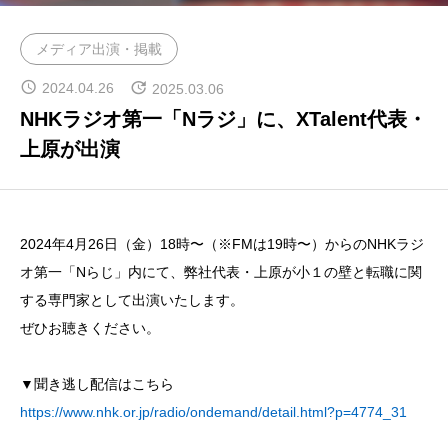
CROSS TALK
メディア出演・掲載
インタビュー / 座談会
2024.04.26
2025.03.06
RECRUIT
NHKラジオ第一「Nラジ」に、XTalent代表・
採用情報
上原が出演
NEWS
お知らせ
2024年4月26日（金）18時〜（※FMは19時〜）からのNHKラジ
COMPANY
オ第一「Nらじ」内にて、弊社代表・上原が小１の壁と転職に関
会社概要
する専門家として出演いたします。
ぜひお聴きください。
▼聞き逃し配信はこちら
https://www.nhk.or.jp/radio/ondemand/detail.html?p=4774_31