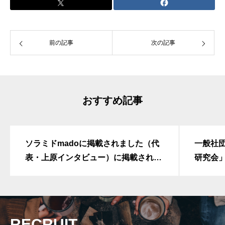
前の記事
次の記事
おすすめ記事
ソラミドmadoに掲載されました（代
一般社
表・上原インタビュー）に掲載されま
研究会
した（代表・上原インタビュー）
ューが
RECRUIT