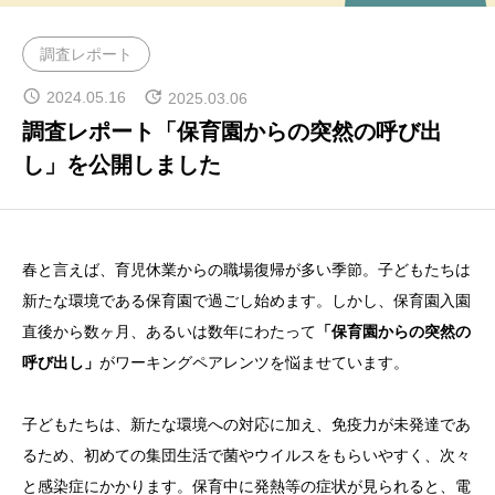
CROSS TALK
調査レポート
インタビュー / 座談会
2024.05.16
2025.03.06
RECRUIT
調査レポート「保育園からの突然の呼び出
採用情報
し」を公開しました
NEWS
お知らせ
春と言えば、育児休業からの職場復帰が多い季節。子どもたちは
COMPANY
新たな環境である保育園で過ごし始めます。しかし、保育園入園
会社概要
直後から数ヶ月、あるいは数年にわたって
「保育園からの突然の
呼び出し」
がワーキングペアレンツを悩ませています。
子どもたちは、新たな環境への対応に加え、免疫力が未発達であ
るため、初めての集団生活で菌やウイルスをもらいやすく、次々
と感染症にかかります。保育中に発熱等の症状が見られると、電