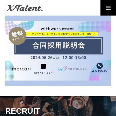
採用情報
お問い合わせ
MESSAGE
代表メッセージ
PRESIDENT
代表紹介
Service
サービス紹介
MEMBERS
社員一覧
RECRUIT