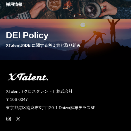
採用情報
CROSS TALK
インタビュー / 座談会
RECRUIT
DEI Policy
採用情報
XTalentのDEIに関する考え方と取り組み
NEWS
お知らせ
COMPANY
会社概要
XTalent（クロスタレント）株式会社
〒106-0047
東京都港区南麻布3丁目20‐1 Daiwa麻布テラス5F