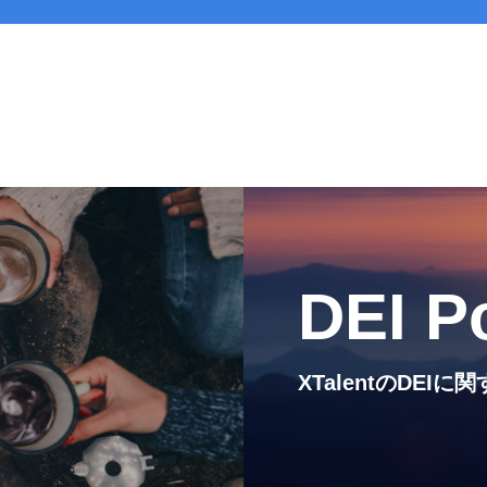
代表紹介
Service
サービス紹介
MEMBERS
社員一覧
DEI P
CROSS TALK
インタビュー / 座談会
XTalentのDE
RECRUIT
採用情報