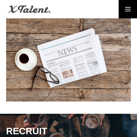
採用情報
お問い合わせ
MESSAGE
代表メッセージ
PRESIDENT
代表紹介
Service
サービス紹介
MEMBERS
社員一覧
RECRUIT