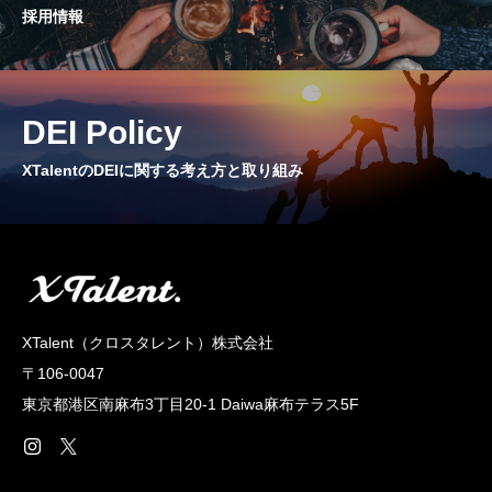
採用情報
CROSS TALK
インタビュー / 座談会
RECRUIT
DEI Policy
採用情報
XTalentのDEIに関する考え方と取り組み
NEWS
お知らせ
COMPANY
会社概要
XTalent（クロスタレント）株式会社
〒106-0047
東京都港区南麻布3丁目20‐1 Daiwa麻布テラス5F