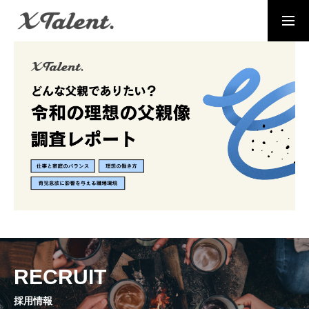
採用情報
お問い合わせ
MESSAGE
代表メッセージ
PRESIDENT
代表紹介
Service
サービス紹介
MEMBERS
RECRUIT
社員一覧
採用情報