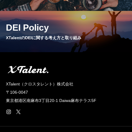
CROSS TALK
インタビュー / 座談会
DEI Policy
RECRUIT
XTalentのDEIに関する考え方と取り組み
採用情報
NEWS
お知らせ
COMPANY
XTalent（クロスタレント）株式会社
会社概要
〒106-0047
東京都港区南麻布3丁目20‐1 Daiwa麻布テラス5F