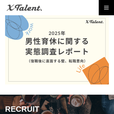
採用情報
お問い合わせ
MESSAGE
代表メッセージ
PRESIDENT
代表紹介
Service
サービス紹介
MEMBERS
社員一覧
RECRUIT