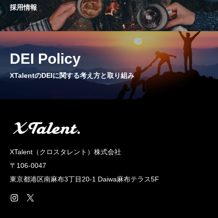
採用情報
CROSS TALK
インタビュー / 座談会
RECRUIT
DEI Policy
採用情報
XTalentのDEIに関する考え方と取り組み
NEWS
お知らせ
COMPANY
会社概要
XTalent（クロスタレント）株式会社
〒106-0047
東京都港区南麻布3丁目20‐1 Daiwa麻布テラス5F