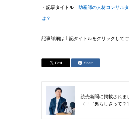
・記事タイトル：
助産師の人材コンサルタ
は？
記事詳細は上記タイトルをクリックしてご
Post
Share
読売新聞に掲載されま
（「［男らしさって？
２＞「子育て担う」自
転職…両立へ 在宅や
間勤務」）