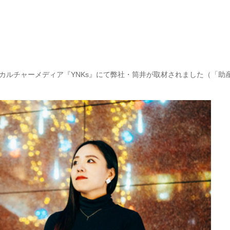
カルチャーメディア『YNKs』にて弊社・筒井が取材されました（「助産師の人材コンサルタ