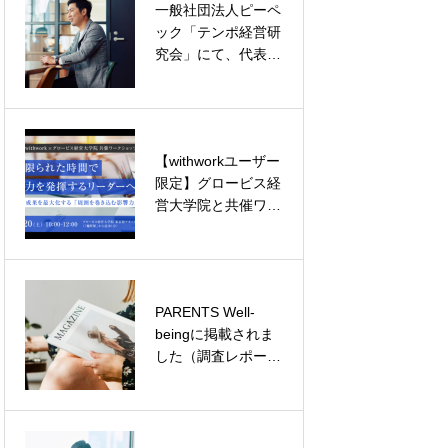
一般社団法人ピーペ
【アフターレポー
点を紹介』）
ック「テンポ経営研
ト】withwork5周年
究会」にて、代表・
記念感謝祭を開催し
上原のインタビュー
ました
が掲載されました
【withworkユーザー
国際男性デー特別調
限定】グロービス経
査「『男らしさ』」
営大学院と共催ワー
という固定概念が男
クショップを開催
性にもたらす影響に
ついて」を公開
PARENTS Well-
「＃わたしの転職～
beingに掲載されま
キャリアの分岐点
した（調査レポー
～」に出演しました
ト、代表インタビュ
（弊社代表・上原、
ー）
コンサルタント・金
城）