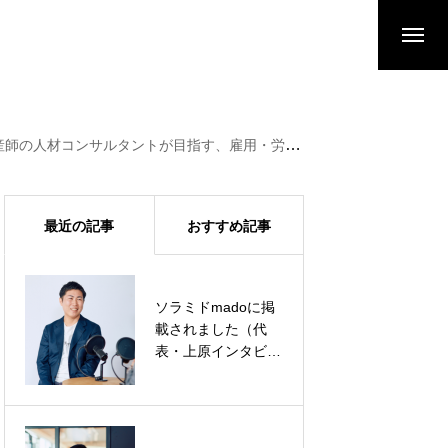
ントが目指す、雇用・労働市場の持続可能なあり方とは？」）
最近の記事
おすすめ記事
ソラミドmadoに掲
弊社・筒井が
載されました（代
HRzineに寄稿しま
表・上原インタビュ
した（『候補者が応
ー）に掲載されまし
募を避ける「求人広
た（代表・上原イン
告の表現」とは 多
タビュー）
様な人材を採用する
ために考慮すべき3