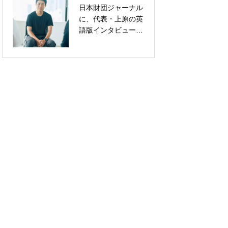
日本財団ジャーナル
朝日新聞に掲載され
に、代表・上原の英
ました（「Think
語版インタビュー記
Gender ジェンダー
事が掲載されました
を考える」）