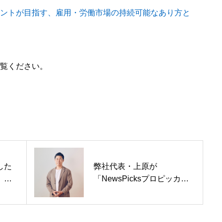
ントが目指す、雇用・労働市場の持続可能なあり方と
Service
サービス紹介
MEMBERS
覧ください。
社員一覧
CROSS TALK
インタビュー / 座談会
RECRUIT
した
弊社代表・上原が
］＜
「NewsPicksプロピッカ
採用情報
覚で
ー」に就任しました
短時
NEWS