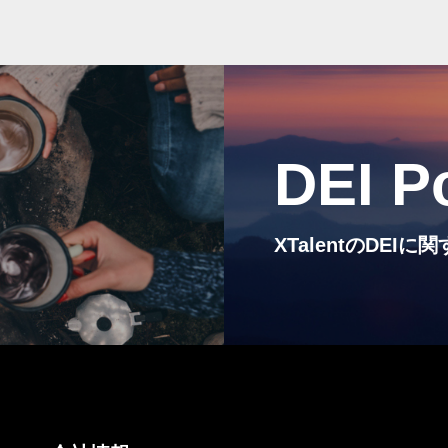
DEI P
XTalentのDE