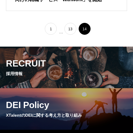
CROSS TALK
インタビュー / 座談会
1
13
14
RECRUIT
…
採用情報
NEWS
RECRUIT
お知らせ
採用情報
COMPANY
会社概要
DEI Policy
XTalentのDEIに関する考え方と取り組み