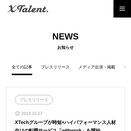
採用情報
お問い合わせ
NEWS
MESSAGE
お知らせ
代表メッセージ
PRESIDENT
全ての記事
プレスリリース
メディア出演・掲載
イ
代表紹介
Service
サービス紹介
プレスリリース
MEMBERS
2019.10.07
社員一覧
XTechグループが時短×ハイパフォーマンス人材
向けの転職サービス「withwork」を開始