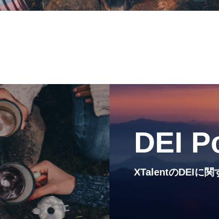
代表紹介
Service
サービス紹介
MEMBERS
社員一覧
DEI P
CROSS TALK
インタビュー / 座談会
XTalentのDE
RECRUIT
採用情報