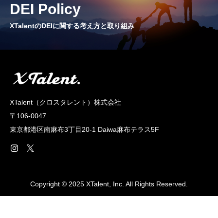
DEI Policy
CROSS TALK
インタビュー / 座談会
XTalentのDEIに関する考え方と取り組み
RECRUIT
採用情報
NEWS
XTalent（クロスタレント）株式会社
お知らせ
〒106-0047
COMPANY
東京都港区南麻布3丁目20‐1 Daiwa麻布テラス5F
会社概要
Copyright © 2025 XTalent, Inc. All Rights Reserved.