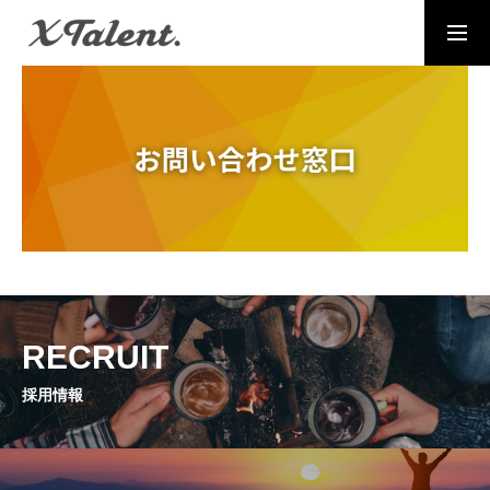
採用情報
お問い合わせ
MESSAGE
代表メッセージ
PRESIDENT
代表紹介
Service
RECRUIT
サービス紹介
採用情報
MEMBERS
社員一覧