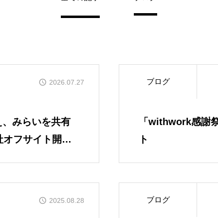
ブログ
2026.07.27
え、みらいを共有
「withwork感
MESSAGE
全社オフサイト開催
ト
代表メッセージ
PRESIDENT
ブログ
2025.08.28
代表紹介