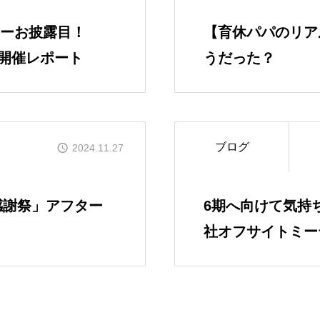
Service
ューお披露目！
【育休パパのリア
サービス紹介
イト開催レポート
うだった？
MEMBERS
社員一覧
ブログ
2024.11.27
CROSS TALK
インタビュー / 座談会
k感謝祭」アフター
6期へ向けて気持ち
社オフサイトミー
RECRUIT
採用情報
NEWS