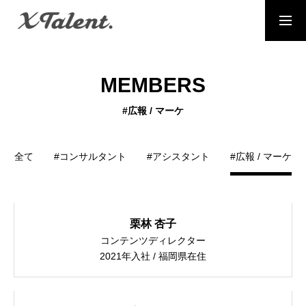
採用情報
お問い合わせ
MEMBERS
MESSAGE
#広報 / マーケ
代表メッセージ
PRESIDENT
全て
#コンサルタント
#アシスタント
#広報 / マーケ
代表紹介
Service
栗林 杏子
サービス紹介
コンテンツディレクター
2021年入社 / 福岡県在住
MEMBERS
社員一覧