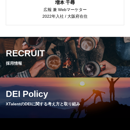
増本 千尋
CROSS TALK
広報 兼 Webマーケター
インタビュー / 座談会
2022年入社 / 大阪府在住
RECRUIT
採用情報
RECRUIT
NEWS
お知らせ
採用情報
COMPANY
会社概要
DEI Policy
XTalentのDEIに関する考え方と取り組み