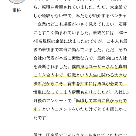
ら、転職を希望されていました。ただ、大企業で
重松
しか経験がない中で、私たちが紹介するベンチャ
ー企業はどこも規模が小さく見えてしまい、応募
にもすごく悩まれていました。最終的には、30〜
40名規模の企業に決まったのですが、ご本人も最
後の最後まで本当に悩んでいました。ただ、その
会社の代表が本当に素敵な方で、最終的には入社
を決断されました。
僕自身もユーザーさんと真剣
に向き合う中で、転職という人生に関わる大きな
決断だからこそ、背中を押すには勇気が必要で、
慎重になってしまう瞬間もありました
が、
入社1ヵ
月後のアンケートで「
転職して本当に良かったで
す
」というコメントをいただけてとても嬉しかっ
たです。
僕は、
IT企業でディレクターをされていた方
のご