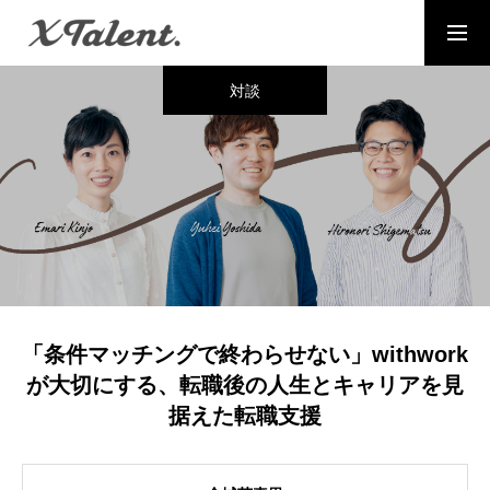
対談
採用情報
お問い合わせ
MESSAGE
代表メッセージ
PRESIDENT
代表紹介
Service
「条件マッチングで終わらせない」withwork
サービス紹介
が大切にする、転職後の人生とキャリアを見
据えた転職支援
MEMBERS
社員一覧