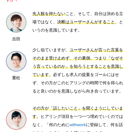
先入観を持たない
こと、そして、自分は決める立
場ではなく、
決断はユーザーさんがすること
、と
いうのを意識しています。
吉田
少し似ていますが、
ユーザーさんが言った言葉を
そのまま受け止めず、その裏側、つまり「なぜそ
う言っているのか」を知ろうとすることを意識し
ています
。必ずしも求人の提案をゴールにはせ
重松
ず、その方がこのヒアリングの時間で何を得られ
ると良いのかを意識しながら向き合っています。
その方が「話したいこと」を聞くようにしていま
す
。ヒアリング項目を一つ一つ埋めていくのでは
なく、「何のために
withwork
に登録して、何を話