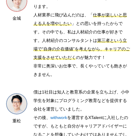
ります。
人材業界に飛び込んだのは、「
仕事が楽しいと思
金城
える人を増やしたい
」との思いを持ったからで
す。その中でも、私は人材紹介の仕事が好きで
す。人材紹介のコンサルタントは
第三者という立
場で“自身の介在価値”を考えながら、キャリアのご
支援をさせていただく
のが魅力です！
非常に奥深いお仕事で、長くやっていても飽きが
きません。
僕は1社目は知人と教育系の企業を立ち上げ、小中
学生を対象にプログラミング教育などを提供する
会社を運営していました。
その後、
withwork
を運営するXTalentに入社したの
重松
ですが、もともと自分がキャリアアドバイザーに
なることを想像していたわけではありませんでし