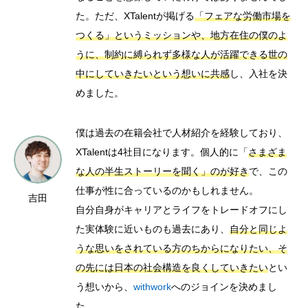
た。ただ、XTalentが掲げる
「フェアな労働市場を
つくる」というミッションや、地方在住の僕のよ
うに、制約に縛られず多様な人が活躍できる世の
中にしていきたいという想いに共感
し、入社を決
めました。
僕は過去の在籍会社で人材紹介を経験しており、
XTalentは4社目になります。個人的に「
さまざま
な人の半生ストーリーを聞く」のが好き
で、この
仕事が性に合っているのかもしれません。
吉田
自分自身がキャリアとライフをトレードオフにし
た実体験に近いものも過去にあり、
自分と同じよ
うな思いをされている方のちからになりたい、そ
の先には日本の社会構造を良くしていきたい
とい
う想いから、
withwork
へのジョインを決めまし
た。