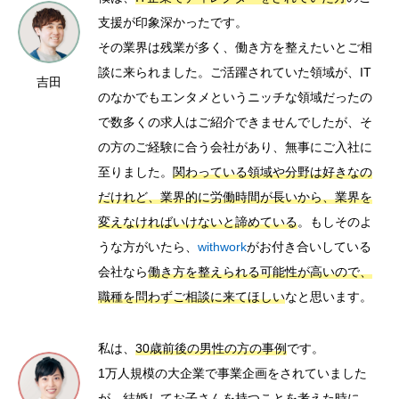
支援が印象深かったです。
その業界は残業が多く、働き方を整えたいとご相
談に来られました。ご活躍されていた領域が、IT
吉田
のなかでもエンタメというニッチな領域だったの
で数多くの求人はご紹介できませんでしたが、そ
の方のご経験に合う会社があり、無事にご入社に
至りました。
関わっている領域や分野は好きなの
だけれど、業界的に労働時間が長いから、業界を
変えなければいけないと諦めている
。もしそのよ
うな方がいたら、
withwork
がお付き合いしている
会社なら
働き方を整えられる可能性が高いので、
職種を問わずご相談に来てほしい
なと思います。
私は、
30歳前後の男性の方の事例
です。
1万人規模の大企業で事業企画をされていました
が、結婚してお子さんを持つことを考えた時に、