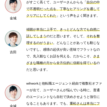
がすごく高くて、ユーザーさんからも「
自分の中
で不透明だった点を、丁寧なヒアリングを通して
クリアにしてくれた
」という声をよく聞きます。
金城
傾聴が本当に上手で、きっとどんな方でも自然に
話してしまう
のだと思います。そして、
それを整
理するのがうまい
。どんなことがあっても動じな
いですし、感情の起伏が良い意味でフラットなの
吉田
で、先入観なくお話を伺える。だからこそ、
さま
ざまな職種の方から全方位的に信頼を得ている
の
だと思います。
wihworkと他転職エージェント経由で複数社オファ
ーが出て、ユーザーさんが悩んでいる時に、普通
のエージェントなら自社で決めさせようと強引に
なることもあります。でも、
重松さんは本当にフ
金城