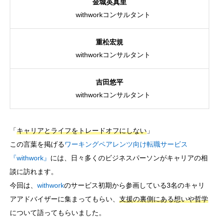
金城
英真里
CROSS TALK
withworkコンサルタント
インタビュー / 座談会
重松
宏規
RECRUIT
withworkコンサルタント
採用情報
吉田
悠平
NEWS
withworkコンサルタント
お知らせ
COMPANY
「
キャリアとライフをトレードオフにしない
」
会社概要
この言葉を掲げる
ワーキングペアレンツ向け転職サービス
『withwork』
には、日々多くのビジネスパーソンがキャリアの相
談に訪れます。
今回は、
withwork
のサービス初期から参画している3名のキャリ
アアドバイザーに集まってもらい、
支援の裏側にある想いや哲学
について語ってもらいました。